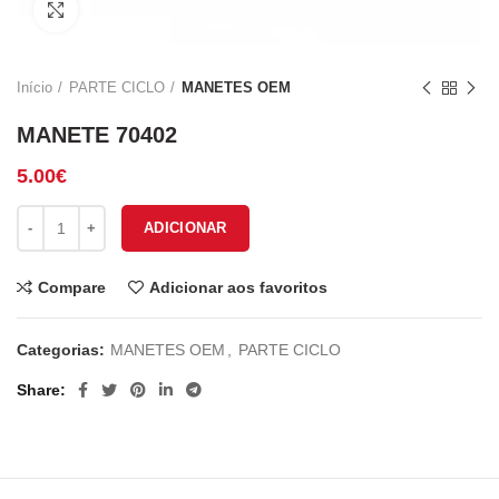
Click to enlarge
Início
PARTE CICLO
MANETES OEM
MANETE 70402
5.00
€
Quantidade de MANETE 70402
ADICIONAR
Compare
Adicionar aos favoritos
Categorias:
MANETES OEM
,
PARTE CICLO
Share