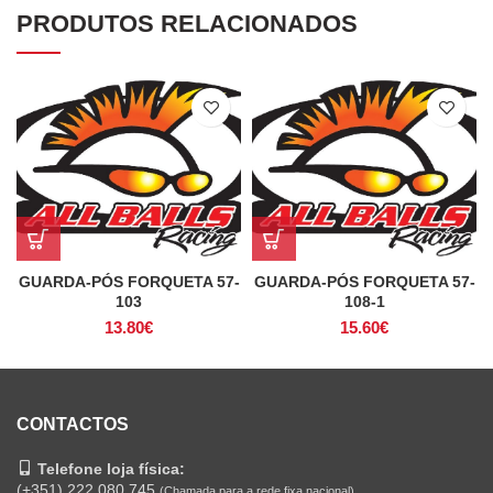
PRODUTOS RELACIONADOS
GUARDA-PÓS FORQUETA 57-
GUARDA-PÓS FORQUETA 57-
103
108-1
13.80
€
15.60
€
CONTACTOS
Telefone loja física:
(+351) 222 080 745
(Chamada para a rede fixa nacional)