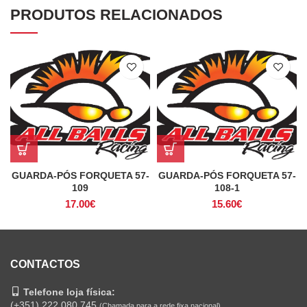
PRODUTOS RELACIONADOS
GUARDA-PÓS FORQUETA 57-
GUARDA-PÓS FORQUETA 57-
109
108-1
17.00
€
15.60
€
CONTACTOS
Telefone loja física:
(+351) 222 080 745
(Chamada para a rede fixa nacional)