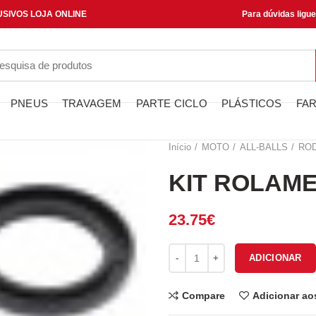
SIVOS LOJA ONLINE
Para dúvidas ligu
PNEUS
TRAVAGEM
PARTE CICLO
PLÁSTICOS
FAR
Início
MOTO
ALL-BALLS
RO
KIT ROLAME
23.75
€
Quantidade de KIT ROLAMENT
ADICIONAR
Compare
Adicionar ao