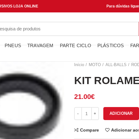
SIVOS LOJA ONLINE
Para dúvidas ligu
PNEUS
TRAVAGEM
PARTE CICLO
PLÁSTICOS
FAR
Início
MOTO
ALL-BALLS
RO
KIT ROLAME
21.00
€
Quantidade de KIT ROLAMENT
ADICIONAR
Compare
Adicionar ao