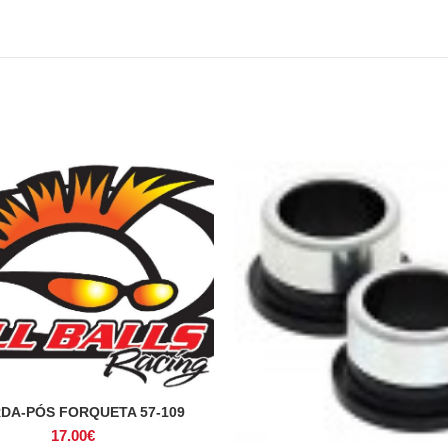
DA-PÓS FORQUETA 57-109
ADICIONAR
17.00
€