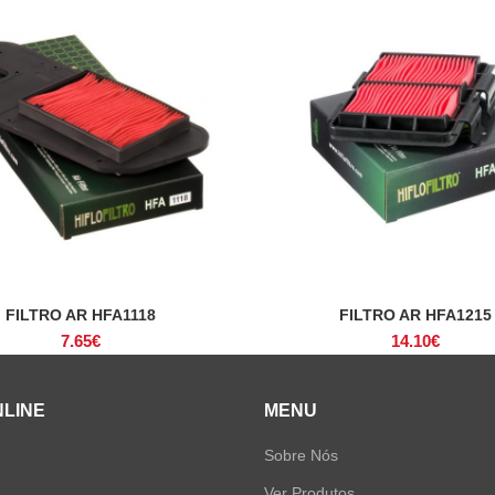
FILTRO AR HFA1118
FILTRO AR HFA1215
ADICIONAR
ADICIONAR
7.65
€
14.10
€
NLINE
MENU
Sobre Nós
Ver Produtos