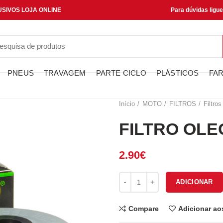
SIVOS LOJA ONLINE
Para dúvidas ligu
PNEUS
TRAVAGEM
PARTE CICLO
PLÁSTICOS
FAR
Início
MOTO
FILTROS
Filtros
FILTRO OLE
2.90
€
Quantidade de FILTRO OLEO H
ADICIONAR
Compare
Adicionar ao