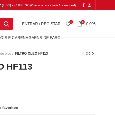
e: (+351) 222 080 745
(Chamada para a rede fixa nacional)
0
0
ENTRAR / REGISTAR
0.00
€
ÓIS E CARENAGAENS DE FAROL
 de óleo
FILTRO OLEO HF113
O HF113
F113
s favoritos