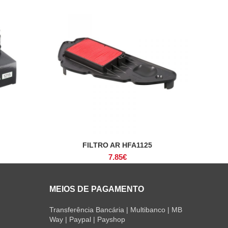
FILTRO AR HFA1125
ADICIONAR
7.85
€
MEIOS DE PAGAMENTO
Transferência Bancária | Multibanco | MB
Way | Paypal | Payshop