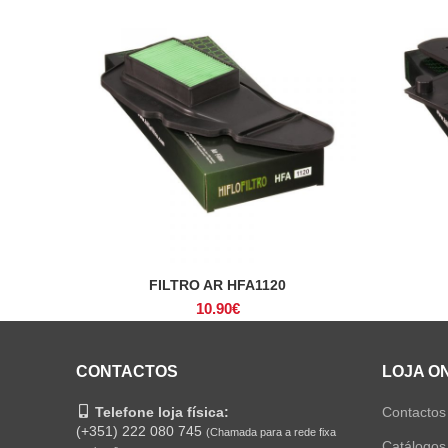
FILTRO AR HFA1120
ADICIONAR
10.90
€
CONTACTOS
LOJA O
Telefone loja física:
Contactos
(+351) 222 080 745
(Chamada para a rede fixa
Catálogos