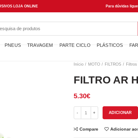
SIVOS LOJA ONLINE
Para dúvidas ligu
PNEUS
TRAVAGEM
PARTE CICLO
PLÁSTICOS
FAR
Início
MOTO
FILTROS
Filtros
FILTRO AR 
5.30
€
Quantidade de FILTRO AR HFA
ADICIONAR
Compare
Adicionar ao