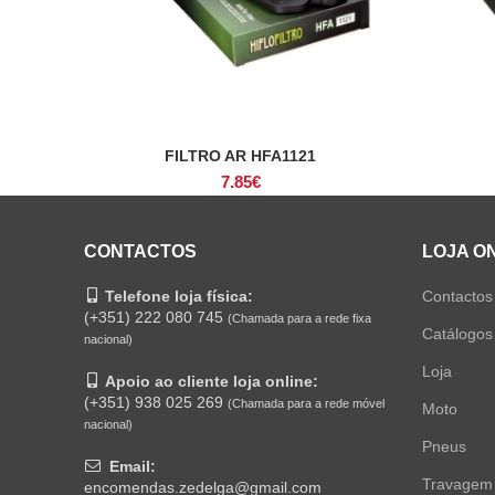
FILTRO AR HFA1121
ADICIONAR
7.85
€
CONTACTOS
LOJA O
Telefone loja física:
Contactos
(+351) 222 080 745
(Chamada para a rede fixa
Catálogos
nacional)
Loja
Apoio ao cliente loja online:
(+351) 938 025 269
(Chamada para a rede móvel
Moto
nacional)
Pneus
Email:
Travagem
encomendas.zedelga@gmail.com