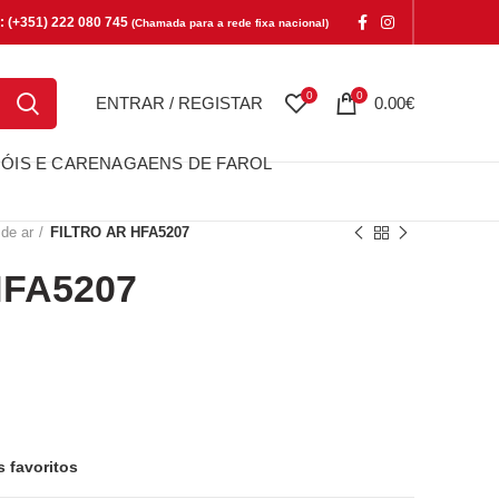
e: (+351) 222 080 745
(Chamada para a rede fixa nacional)
0
0
ENTRAR / REGISTAR
0.00
€
ÓIS E CARENAGAENS DE FAROL
 de ar
FILTRO AR HFA5207
HFA5207
5207
s favoritos