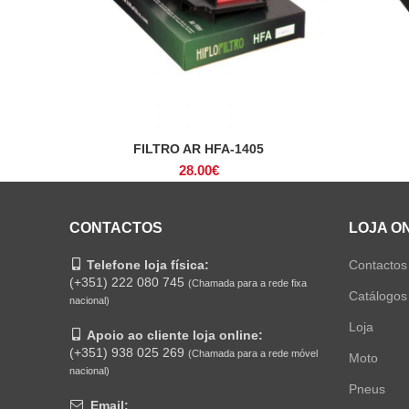
FILTRO AR HFA-1405
ADICIONAR
28.00
€
CONTACTOS
LOJA O
Telefone loja física:
Contactos
(+351) 222 080 745
(Chamada para a rede fixa
Catálogos
nacional)
Loja
Apoio ao cliente loja online:
(+351) 938 025 269
(Chamada para a rede móvel
Moto
nacional)
Pneus
Email: