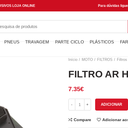
SIVOS LOJA ONLINE
Para dúvidas ligu
PNEUS
TRAVAGEM
PARTE CICLO
PLÁSTICOS
FAR
Início
MOTO
FILTROS
Filtros
FILTRO AR 
7.35
€
Quantidade de FILTRO AR HFA
ADICIONAR
Compare
Adicionar ao