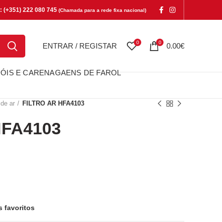
e: (+351) 222 080 745
(Chamada para a rede fixa nacional)
0
0
ENTRAR / REGISTAR
0.00
€
ÓIS E CARENAGAENS DE FAROL
 de ar
FILTRO AR HFA4103
HFA4103
4103
s favoritos