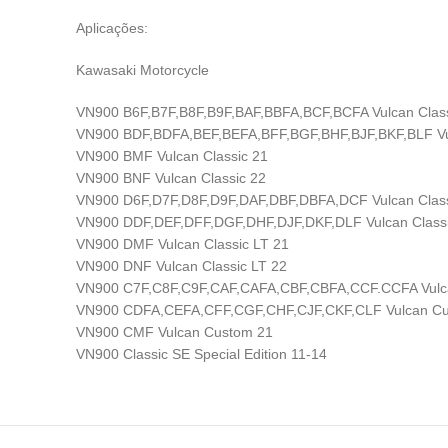
Aplicações:
Kawasaki Motorcycle
VN900 B6F,B7F,B8F,B9F,BAF,BBFA,BCF,BCFA Vulcan Class
VN900 BDF,BDFA,BEF,BEFA,BFF,BGF,BHF,BJF,BKF,BLF Vul
VN900 BMF Vulcan Classic 21
VN900 BNF Vulcan Classic 22
VN900 D6F,D7F,D8F,D9F,DAF,DBF,DBFA,DCF Vulcan Class
VN900 DDF,DEF,DFF,DGF,DHF,DJF,DKF,DLF Vulcan Classi
VN900 DMF Vulcan Classic LT 21
VN900 DNF Vulcan Classic LT 22
VN900 C7F,C8F,C9F,CAF,CAFA,CBF,CBFA,CCF.CCFA Vulc
VN900 CDFA,CEFA,CFF,CGF,CHF,CJF,CKF,CLF Vulcan Cu
VN900 CMF Vulcan Custom 21
VN900 Classic SE Special Edition 11-14