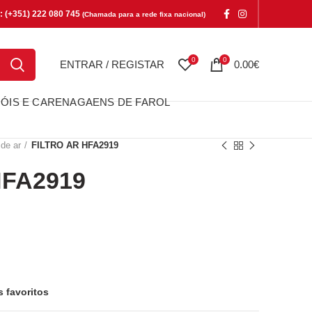
e: (+351) 222 080 745
(Chamada para a rede fixa nacional)
0
0
ENTRAR / REGISTAR
0.00
€
ÓIS E CARENAGAENS DE FAROL
 de ar
FILTRO AR HFA2919
HFA2919
2919
s favoritos