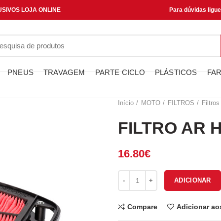
SIVOS LOJA ONLINE
Para dúvidas ligu
PNEUS
TRAVAGEM
PARTE CICLO
PLÁSTICOS
FAR
Início
MOTO
FILTROS
Filtros
FILTRO AR 
16.80
€
Quantidade de FILTRO AR HFA
ADICIONAR
Compare
Adicionar ao