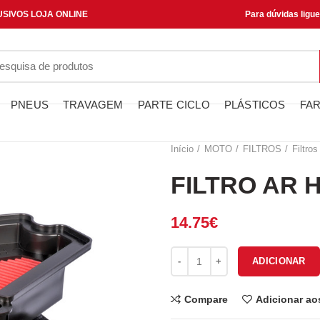
SIVOS LOJA ONLINE
Para dúvidas ligu
PNEUS
TRAVAGEM
PARTE CICLO
PLÁSTICOS
FAR
Início
MOTO
FILTROS
Filtros
FILTRO AR 
14.75
€
Quantidade de FILTRO AR HFA
ADICIONAR
Compare
Adicionar ao