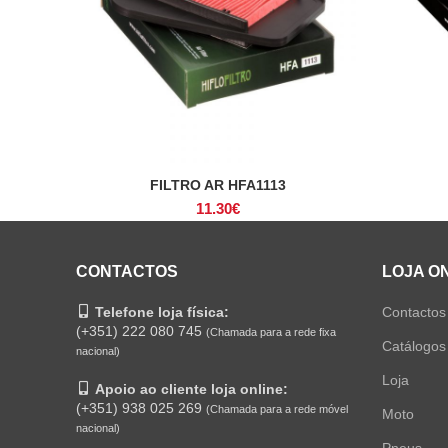
FILTRO AR HFA1113
ADICIONAR
11.30
€
CONTACTOS
LOJA O
Telefone loja física:
Contactos
(+351) 222 080 745
(Chamada para a rede fixa
Catálogos
nacional)
Loja
Apoio ao cliente loja online:
(+351) 938 025 269
(Chamada para a rede móvel
Moto
nacional)