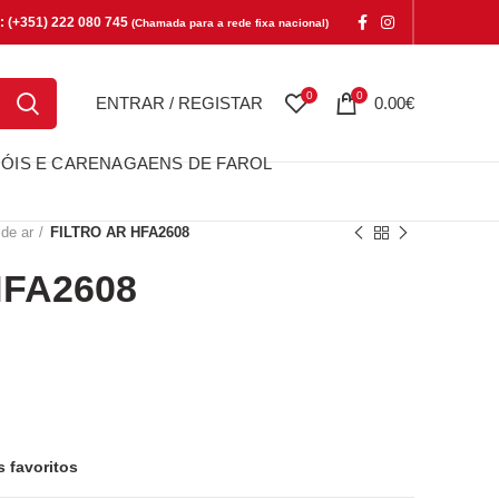
e: (+351) 222 080 745
(Chamada para a rede fixa nacional)
0
0
ENTRAR / REGISTAR
0.00
€
ÓIS E CARENAGAENS DE FAROL
 de ar
FILTRO AR HFA2608
HFA2608
2608
s favoritos