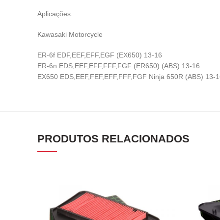
Aplicações:
Kawasaki Motorcycle
ER-6f EDF,EEF,EFF,EGF (EX650) 13-16
ER-6n EDS,EEF,EFF,FFF,FGF (ER650) (ABS) 13-16
EX650 EDS,EEF,FEF,EFF,FFF,FGF Ninja 650R (ABS) 13-1
PRODUTOS RELACIONADOS