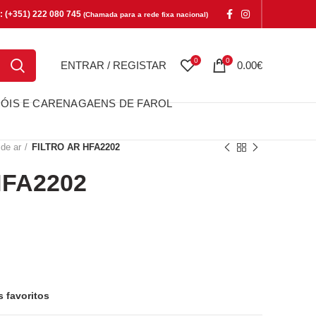
e: (+351) 222 080 745
(Chamada para a rede fixa nacional)
0
0
ENTRAR / REGISTAR
0.00
€
ÓIS E CARENAGAENS DE FAROL
 de ar
FILTRO AR HFA2202
HFA2202
2202
s favoritos