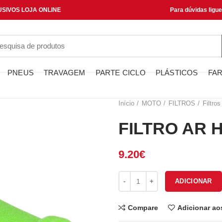
SIVOS LOJA ONLINE
Para dúvidas ligu
PNEUS
TRAVAGEM
PARTE CICLO
PLÁSTICOS
FAR
Início
MOTO
FILTROS
Filtros
FILTRO AR 
9.20
€
Quantidade de FILTRO AR HFA
ADICIONAR
Compare
Adicionar ao