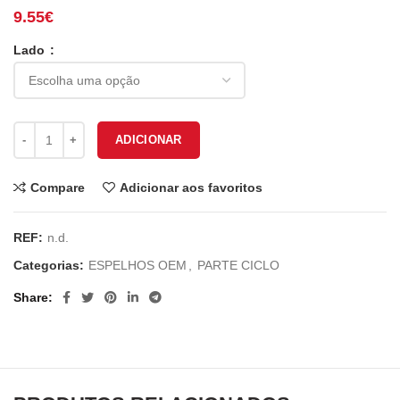
9.55
€
Lado
Quantidade de ESPELHO YAMAHA AEROX EY-468
ADICIONAR
Compare
Adicionar aos favoritos
REF:
n.d.
Categorias:
ESPELHOS OEM
,
PARTE CICLO
Share