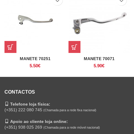
MANETE 70251
MANETE 70071
5.50
€
5.90
€
CONTACTOS
Telefone loja física:
(+351) 222 080 745
(Chamada para a rede fixa nacional)
Apoio ao cliente loja online:
(+351) 938 025 269
(Chamada para a rede móvel nacional)