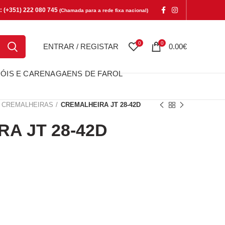
e: (+351) 222 080 745
(Chamada para a rede fixa nacional)
0
0
ENTRAR / REGISTAR
0.00
€
ÓIS E CARENAGAENS DE FAROL
CREMALHEIRAS
CREMALHEIRA JT 28-42D
A JT 28-42D
T 28-42D