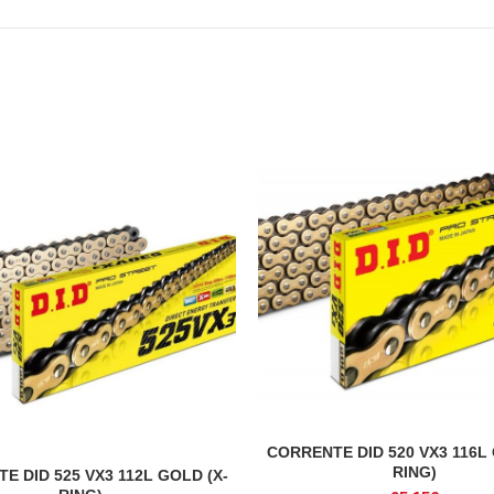
CORRENTE DID 520 VX3 116L 
ADICIONAR
RING)
E DID 525 VX3 112L GOLD (X-
ADICIONAR