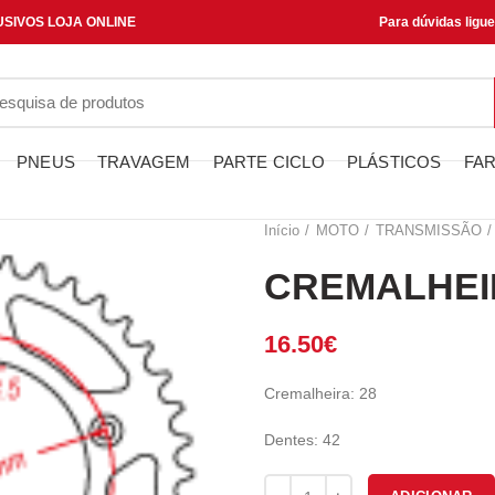
SIVOS LOJA ONLINE
Para dúvidas ligu
PNEUS
TRAVAGEM
PARTE CICLO
PLÁSTICOS
FAR
Início
MOTO
TRANSMISSÃO
CREMALHEIR
16.50
€
Cremalheira: 28
Dentes: 42
Quantidade de CREMALHEIRA J