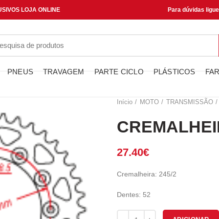
SIVOS LOJA ONLINE
Para dúvidas ligu
PNEUS
TRAVAGEM
PARTE CICLO
PLÁSTICOS
FAR
Início
MOTO
TRANSMISSÃO
CREMALHEIR
27.40
€
Cremalheira: 245/2
Dentes: 52
Quantidade de CREMALHEIRA J