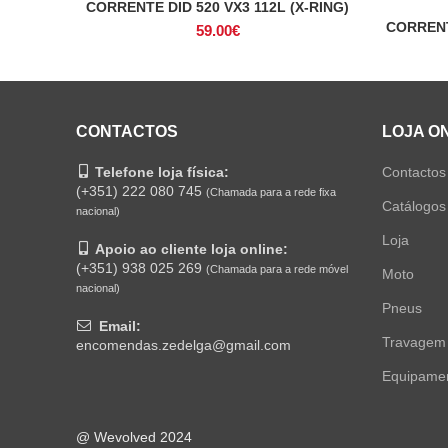
CORRENTE DID 520 VX3 112L (X-RING)
ADICIONAR
CORRENT
59.00
€
CONTACTOS
LOJA O
Telefone loja física:
Contactos
(+351) 222 080 745
(Chamada para a rede fixa
Catálogos
nacional)
Loja
Apoio ao cliente loja online:
(+351) 938 025 269
(Chamada para a rede móvel
Moto
nacional)
Pneus
Email:
Travagem
encomendas.zedelga@gmail.com
Equipame
@ Wevolved 2024