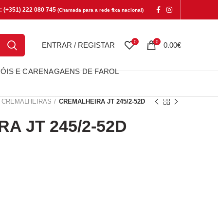
e: (+351) 222 080 745
(Chamada para a rede fixa nacional)
0
0
ENTRAR / REGISTAR
0.00
€
ÓIS E CARENAGAENS DE FAROL
CREMALHEIRAS
CREMALHEIRA JT 245/2-52D
A JT 245/2-52D
T 245/2-52D