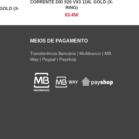
CORRENTE DID 520 VX3 118L GOLD (X-
ADICIONAR
RING)
GOLD (X-
63.45
€
MEIOS DE PAGAMENTO
Transferência Bancária | Multibanco | MB
Way | Paypal | Payshop