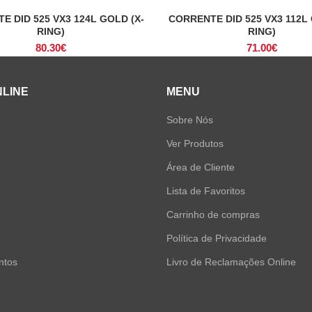
E DID 525 VX3 124L GOLD (X-
CORRENTE DID 525 VX3 112L 
ADICIONAR
ADICIONAR
RING)
RING)
80.30
€
71.00
€
NLINE
MENU
Sobre Nós
Ver Produtos
Área de Cliente
Lista de Favoritos
Carrinho de compras
Política de Privacidade
ntos
Livro de Reclamações Online