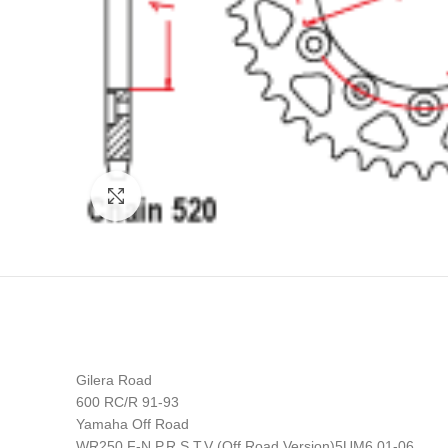
Click to enlarge
Gilera Road
600 RC/R 91-93
Yamaha Off Road
WR250 F-N,P,R,S,T,V (Off Road Version)5UM6 01-06