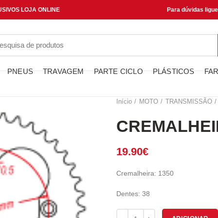
SIVOS LOJA ONLINE
Para dúvidas ligu
PNEUS
TRAVAGEM
PARTE CICLO
PLÁSTICOS
FAR
Início
MOTO
TRANSMISSÃO
CREMALHEIR
19.90
€
Cremalheira: 1350
Dentes: 38
Quantidade de CREMALHEIRA J