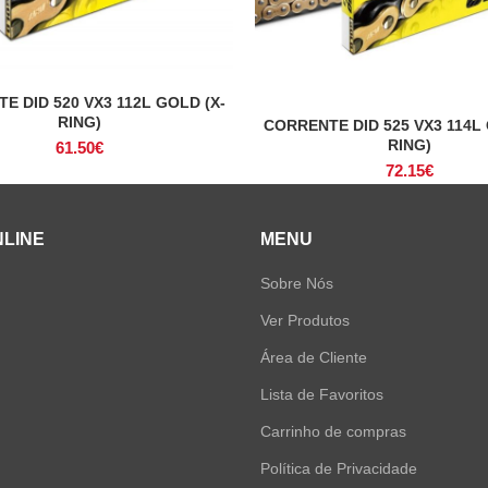
E DID 520 VX3 112L GOLD (X-
ADICIONAR
RING)
CORRENTE DID 525 VX3 114L 
ADICIONAR
RING)
61.50
€
72.15
€
NLINE
MENU
Sobre Nós
Ver Produtos
Área de Cliente
Lista de Favoritos
Carrinho de compras
Política de Privacidade