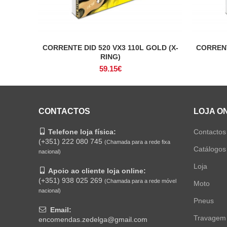
CORRENTE DID 520 VX3 110L GOLD (X-
CORRENT
ADICIONAR
RING)
59.15
€
CONTACTOS
LOJA O
Telefone loja física:
Contactos
(+351) 222 080 745
(Chamada para a rede fixa
Catálogos
nacional)
Loja
Apoio ao cliente loja online:
(+351) 938 025 269
(Chamada para a rede móvel
Moto
nacional)
Pneus
Email:
Travagem
encomendas.zedelga@gmail.com