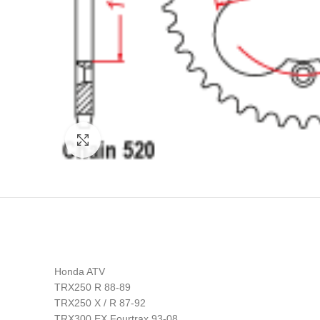
Click to enlarge
Honda ATV
TRX250 R 88-89
TRX250 X / R 87-92
TRX300 EX Fourtrax 93-08