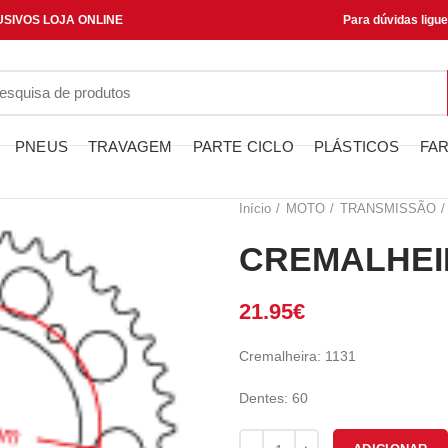
SIVOS LOJA ONLINE
Para dúvidas ligu
PNEUS
TRAVAGEM
PARTE CICLO
PLÁSTICOS
FAR
Início
MOTO
TRANSMISSÃO
CREMALHEIR
21.95
€
Cremalheira: 1131
Dentes: 60
Quantidade de CREMALHEIRA J