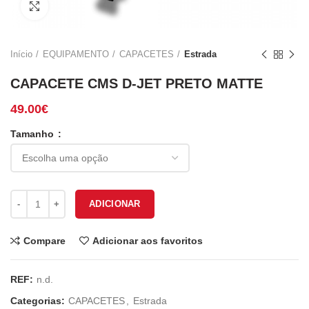
Click to enlarge
Início
EQUIPAMENTO
CAPACETES
Estrada
CAPACETE CMS D-JET PRETO MATTE
49.00
€
Tamanho
Quantidade de CAPACETE CMS D-JET PRETO MATTE
ADICIONAR
Compare
Adicionar aos favoritos
REF:
n.d.
Categorias:
CAPACETES
,
Estrada