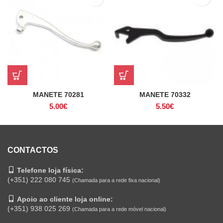
MANETE 70281
MANETE 70332
5.00
€
5.50
€
CONTACTOS
Telefone loja física:
(+351) 222 080 745
(Chamada para a rede fixa nacional)
Apoio ao cliente loja online:
(+351) 938 025 269
(Chamada para a rede móvel nacional)