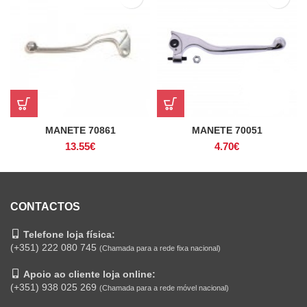
MANETE 70861
MANETE 70051
13.55
€
4.70
€
CONTACTOS
Telefone loja física:
(+351) 222 080 745
(Chamada para a rede fixa nacional)
Apoio ao cliente loja online:
(+351) 938 025 269
(Chamada para a rede móvel nacional)