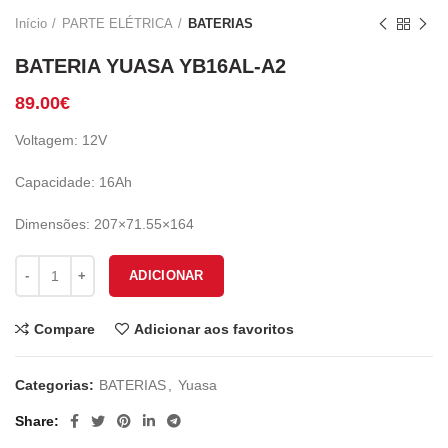
Início
PARTE ELÉTRICA
BATERIAS
BATERIA YUASA YB16AL-A2
89.00
€
Voltagem: 12V
Capacidade: 16Ah
Dimensões: 207×71.55×164
Quantidade de BATERIA YUASA YB16AL-A2
ADICIONAR
Compare
Adicionar aos favoritos
Categorias:
BATERIAS
,
Yuasa
Share