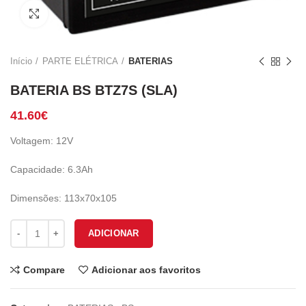
Click to enlarge
Início
PARTE ELÉTRICA
BATERIAS
BATERIA BS BTZ7S (SLA)
41.60
€
Voltagem: 12V
Capacidade: 6.3Ah
Dimensões: 113x70x105
Quantidade de BATERIA BS BTZ7S (SLA)
ADICIONAR
Compare
Adicionar aos favoritos