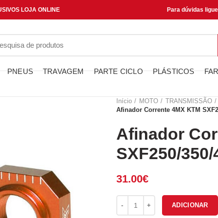
SIVOS LOJA ONLINE
Para dúvidas ligu
PNEUS
TRAVAGEM
PARTE CICLO
PLÁSTICOS
FAR
Início
MOTO
TRANSMISSÃO
Afinador Corrente 4MX KTM SXF2
Afinador Co
SXF250/350/
31.00
€
Quantidade de Afinador Corren
ADICIONAR