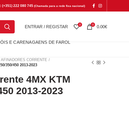
e: (+351) 222 080 745
(Chamada para a rede fixa nacional)
0
0
ENTRAR / REGISTAR
0.00
€
ÓIS E CARENAGAENS DE FAROL
AFINADORES CORRENTE
50/350/450 2013-2023
rrente 4MX KTM
450 2013-2023
te 4MX KTM SXF250/350/450 2013-2023