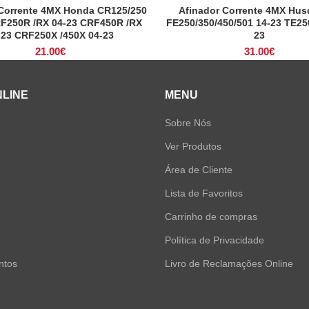
 Corrente 4MX Honda CR125/250
Afinador Corrente 4MX Hus
ADICIONAR
ADICIONAR
RF250R /RX 04-23 CRF450R /RX
FE250/350/450/501 14-23 TE250
-23 CRF250X /450X 04-23
23
21.00
€
31.00
€
NLINE
MENU
Sobre Nós
Ver Produtos
Área de Cliente
Lista de Favoritos
Carrinho de compras
Política de Privacidade
ntos
Livro de Reclamações Online