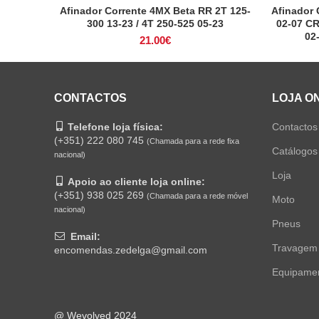
Afinador Corrente 4MX Beta RR 2T 125-
Afinador
ADICIONAR
300 13-23 / 4T 250-525 05-23
02-07 C
02
21.00
€
CONTACTOS
LOJA O
Telefone loja física:
Contactos
(+351) 222 080 745
(Chamada para a rede fixa
Catálogos
nacional)
Loja
Apoio ao cliente loja online:
(+351) 938 025 269
(Chamada para a rede móvel
Moto
nacional)
Pneus
Email:
Travagem
encomendas.zedelga@gmail.com
Equipame
@ Wevolved 2024