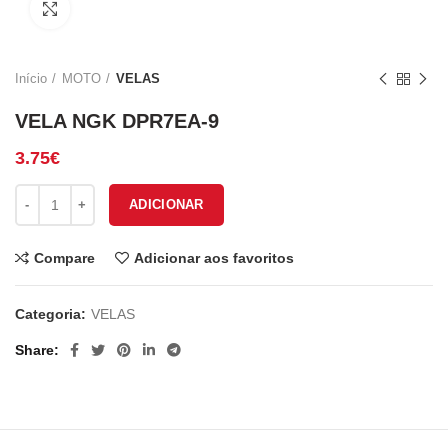
Click to enlarge
Início
MOTO
VELAS
VELA NGK DPR7EA-9
3.75
€
Quantidade de VELA NGK DPR7EA-9
ADICIONAR
Compare
Adicionar aos favoritos
Categoria:
VELAS
Share