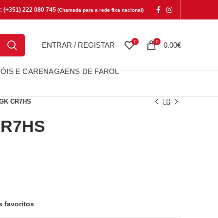
e: (+351) 222 080 745
(Chamada para a rede fixa nacional)
0
0
ENTRAR / REGISTAR
0.00
€
ÓIS E CARENAGAENS DE FAROL
GK CR7HS
CR7HS
S
s favoritos