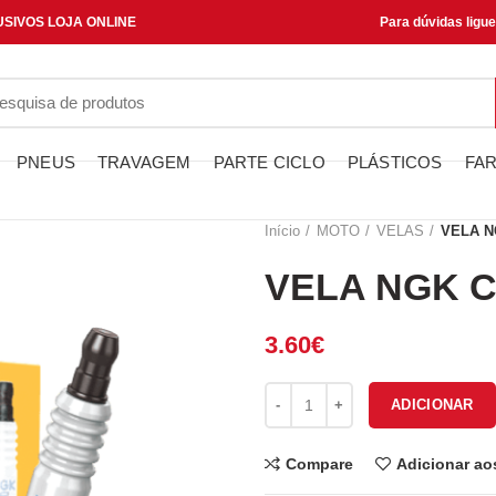
SIVOS LOJA ONLINE
Para dúvidas ligu
PNEUS
TRAVAGEM
PARTE CICLO
PLÁSTICOS
FAR
Início
MOTO
VELAS
VELA N
VELA NGK 
3.60
€
Quantidade de VELA NGK CR7H
ADICIONAR
Compare
Adicionar ao