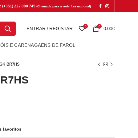
e: (+351) 222 080 745
(Chamada para a rede fixa nacional)
0
0
ENTRAR / REGISTAR
0.00
€
ÓIS E CARENAGAENS DE FAROL
GK BR7HS
BR7HS
S
s favoritos