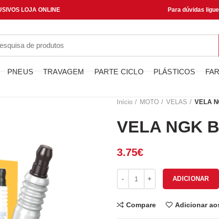
SIVOS LOJA ONLINE
Para dúvidas ligu
PNEUS
TRAVAGEM
PARTE CICLO
PLÁSTICOS
FAR
Início
MOTO
VELAS
VELA N
VELA NGK 
3.75
€
Quantidade de VELA NGK BR7H
ADICIONAR
Compare
Adicionar ao