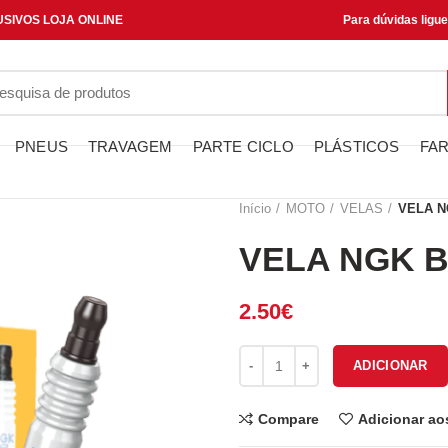
SIVOS LOJA ONLINE
Para dúvidas ligu
PNEUS
TRAVAGEM
PARTE CICLO
PLÁSTICOS
FAR
Início
MOTO
VELAS
VELA N
VELA NGK 
2.50
€
Quantidade de VELA NGK B7ES
ADICIONAR
Compare
Adicionar ao