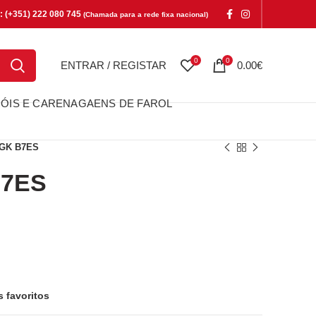
e: (+351) 222 080 745
(Chamada para a rede fixa nacional)
0
0
ENTRAR / REGISTAR
0.00
€
ÓIS E CARENAGAENS DE FAROL
GK B7ES
B7ES
s favoritos