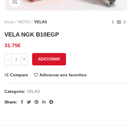
Click to enlarge
Início
MOTO
VELAS
VELA NGK B10EGP
31.75
€
Quantidade de VELA NGK B10EGP
ADICIONAR
Compare
Adicionar aos favoritos
Categoria:
VELAS
Share