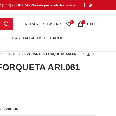
e: (+351) 222 080 745
(Chamada para a rede fixa nacional)
0
0
ENTRAR / REGISTAR
0.00
€
ÓIS E CARENAGAENS DE FAROL
ES FORQUETA
VEDANTES FORQUETA ARI.061
ORQUETA ARI.061
QUETA ARI.061
s favoritos