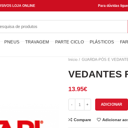
SIVOS LOJA ONLINE
Para dúvidas ligu
PNEUS
TRAVAGEM
PARTE CICLO
PLÁSTICOS
FAR
Início
GUARDA-PÓS E VEDANT
VEDANTES F
13.95
€
Quantidade de VEDANTES FOR
ADICIONAR
Compare
Adicionar ao