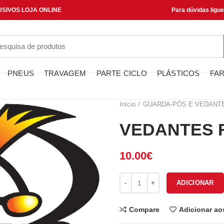
SIVOS LOJA ONLINE
Para dúvidas ligu
PNEUS
TRAVAGEM
PARTE CICLO
PLÁSTICOS
FAR
Início
GUARDA-PÓS E VEDANT
VEDANTES F
10.00
€
Quantidade de VEDANTES FOR
ADICIONAR
Compare
Adicionar ao