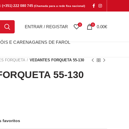
e: (+351) 222 080 745
(Chamada para a rede fixa nacional)
0
0
ENTRAR / REGISTAR
0.00
€
ÓIS E CARENAGAENS DE FAROL
ES FORQUETA
VEDANTES FORQUETA 55-130
ORQUETA 55-130
QUETA 55-130
s favoritos