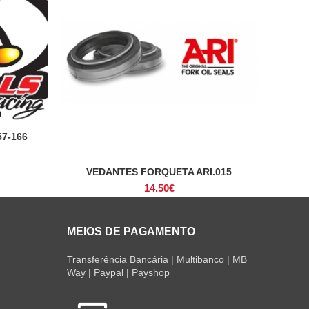
7-166
VEDANTES FORQUETA ARI.015
ADICIONAR
14.50
€
MEIOS DE PAGAMENTO
Transferência Bancária | Multibanco | MB
Way | Paypal | Payshop