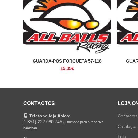
GUARDA-PÓS FORQUETA 57-118
GUAR
ADICIONAR
15.35
€
CONTACTOS
LOJA O
Telefone loja física:
Contactos
(+351) 222 080 745
(Chamada para a rede fixa
Catálogos
nacional)
Loja