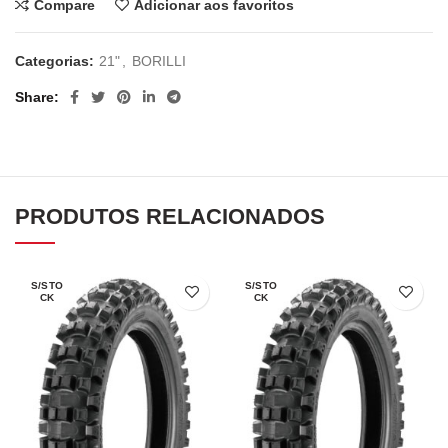
Compare
Adicionar aos favoritos
Categorias:
21"
,
BORILLI
Share
PRODUTOS RELACIONADOS
S/STO
S/STO
CK
CK