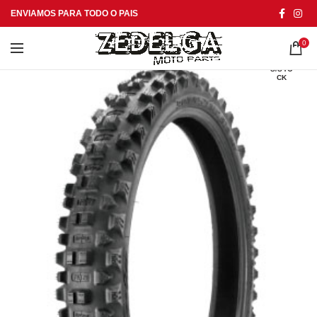
ENVIAMOS PARA TODO O PAIS
0
S/STO
CK