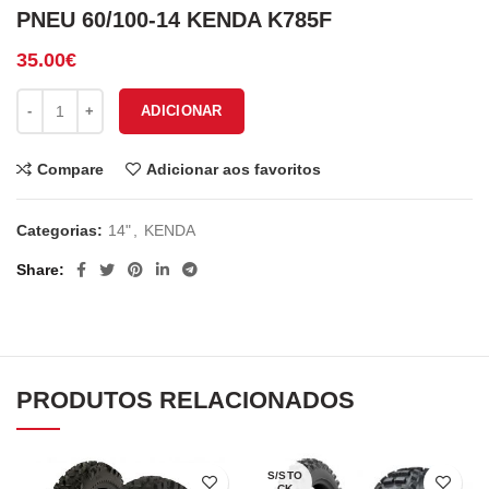
PNEU 60/100-14 KENDA K785F
35.00
€
Quantidade de PNEU 60/100-14 KENDA K785F
ADICIONAR
Compare
Adicionar aos favoritos
Categorias:
14"
,
KENDA
Share
PRODUTOS RELACIONADOS
S/STO
CK