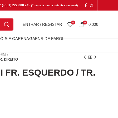
e: (+351) 222 080 745
(Chamada para a rede fixa nacional)
0
0
ENTRAR / REGISTAR
0.00
€
ÓIS E CARENAGAENS DE FAROL
OEM
R. DIREITO
I FR. ESQUERDO / TR.
. ESQUERDO / TR. DIREITO