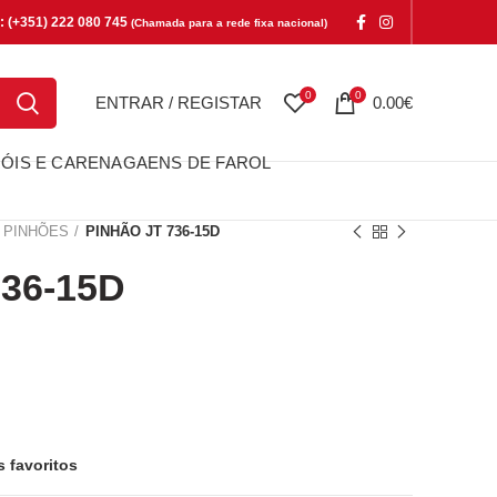
e: (+351) 222 080 745
(Chamada para a rede fixa nacional)
0
0
ENTRAR / REGISTAR
0.00
€
ÓIS E CARENAGAENS DE FAROL
PINHÕES
PINHÃO JT 736-15D
36-15D
15D
s favoritos