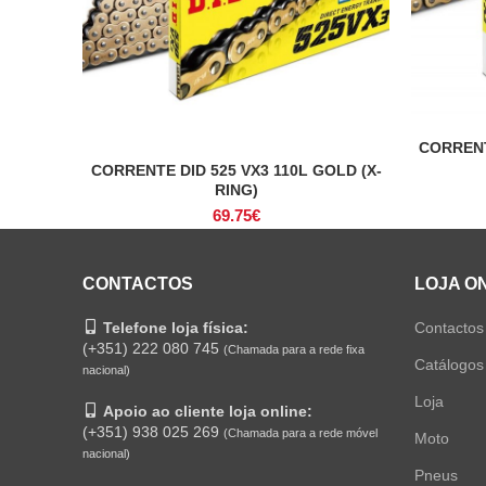
CORRENT
CORRENTE DID 525 VX3 110L GOLD (X-
ADICIONAR
RING)
69.75
€
CONTACTOS
LOJA O
Telefone loja física:
Contactos
(+351) 222 080 745
(Chamada para a rede fixa
Catálogos
nacional)
Loja
Apoio ao cliente loja online:
(+351) 938 025 269
(Chamada para a rede móvel
Moto
nacional)
Pneus