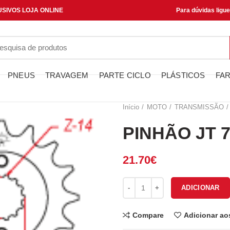
SIVOS LOJA ONLINE
Para dúvidas ligu
PNEUS
TRAVAGEM
PARTE CICLO
PLÁSTICOS
FAR
Início
MOTO
TRANSMISSÃO
PINHÃO JT 7
21.70
€
Quantidade de PINHÃO JT 736-
ADICIONAR
Compare
Adicionar ao