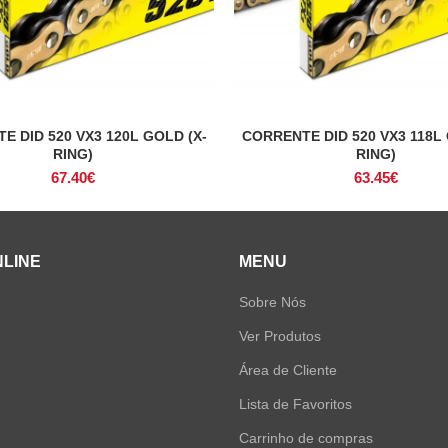
E DID 520 VX3 120L GOLD (X-
CORRENTE DID 520 VX3 118L 
ADICIONAR
ADICIONAR
RING)
RING)
67.40
€
63.45
€
NLINE
MENU
Sobre Nós
Ver Produtos
Área de Cliente
Lista de Favoritos
Carrinho de compras