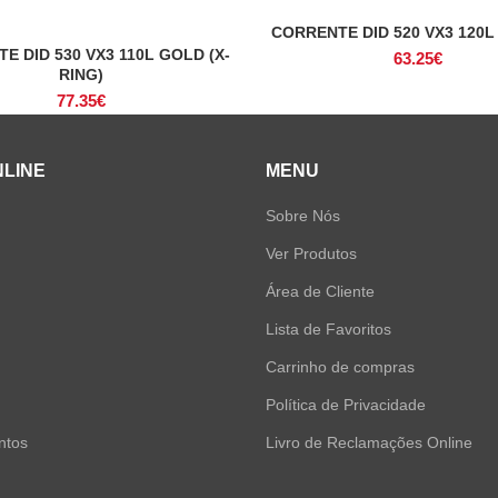
CORRENTE DID 520 VX3 120L 
ADICIONAR
E DID 530 VX3 110L GOLD (X-
ADICIONAR
63.25
€
RING)
77.35
€
NLINE
MENU
Sobre Nós
Ver Produtos
Área de Cliente
Lista de Favoritos
Carrinho de compras
Política de Privacidade
ntos
Livro de Reclamações Online