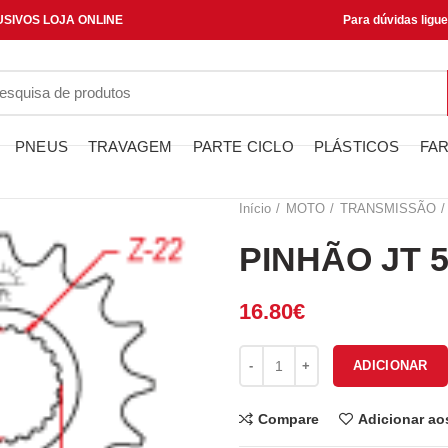
SIVOS LOJA ONLINE
Para dúvidas ligu
PNEUS
TRAVAGEM
PARTE CICLO
PLÁSTICOS
FAR
Início
MOTO
TRANSMISSÃO
PINHÃO JT 5
16.80
€
Quantidade de PINHÃO JT 582-
ADICIONAR
Compare
Adicionar ao