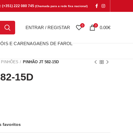
e: (+351) 222 080 745
(Chamada para a rede fixa nacional)
0
0
ENTRAR / REGISTAR
0.00
€
ÓIS E CARENAGAENS DE FAROL
PINHÕES
PINHÃO JT 582-15D
82-15D
15D
s favoritos