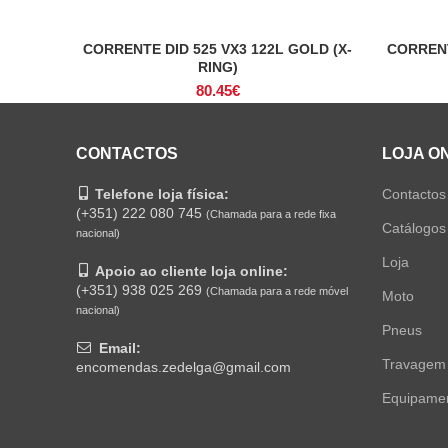
CORRENTE DID 525 VX3 122L GOLD (X-
CORRENT
ADICIONAR
RING)
80.45
€
CONTACTOS
LOJA O
Telefone loja física:
Contactos
(+351) 222 080 745
(Chamada para a rede fixa
Catálogos
nacional)
Loja
Apoio ao cliente loja online:
(+351) 938 025 269
(Chamada para a rede móvel
Moto
nacional)
Pneus
Email:
Travagem
encomendas.zedelga@gmail.com
Equipame