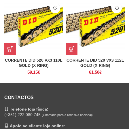
CORRENTE DID 520 VX3 110L
CORRENTE DID 520 VX3 112L
GOLD (X-RING)
GOLD (X-RING)
59.15
€
61.50
€
CONTACTOS
Telefone loja física:
(+351) 222 080 745
(Chamada para a rede fixa nacional)
Apoio ao cliente loja online: