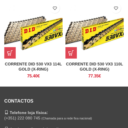
CORRENTE DID 530 VX3 114L
CORRENTE DID 530 VX3 110L
GOLD (X-RING)
GOLD (X-RING)
75.40
€
77.35
€
CONTACTOS
Telefone loja física:
(+351) 222 080 745
(Chamada para a rede fixa nacional)