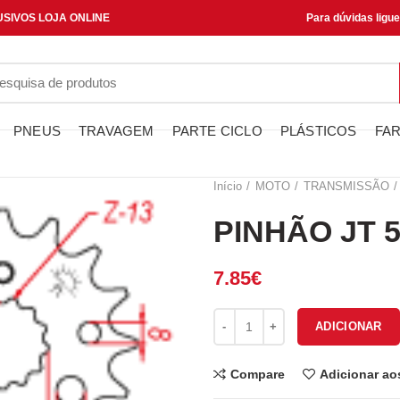
SIVOS LOJA ONLINE
Para dúvidas ligu
PNEUS
TRAVAGEM
PARTE CICLO
PLÁSTICOS
FAR
Início
MOTO
TRANSMISSÃO
PINHÃO JT 5
7.85
€
Quantidade de PINHÃO JT 519-
ADICIONAR
Compare
Adicionar ao