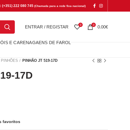
e: (+351) 222 080 745
(Chamada para a rede fixa nacional)
0
0
ENTRAR / REGISTAR
0.00
€
ÓIS E CARENAGAENS DE FAROL
PINHÕES
PINHÃO JT 519-17D
19-17D
17D
s favoritos