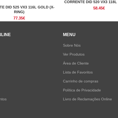
CORRENTE DID 520 VX3 118L 
ADICIONAR
E DID 525 VX3 116L GOLD (X-
ADICIONAR
58.45
€
RING)
77.35
€
NLINE
MENU
Sobre Nós
Ver Produtos
Área de Cliente
Lista de Favoritos
Carrinho de compras
Política de Privacidade
ntos
Livro de Reclamações Online