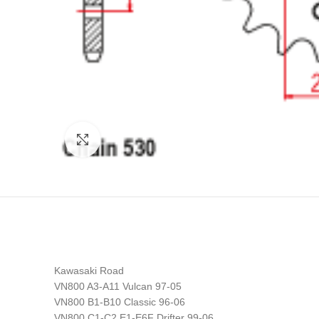
Click to enlarge
Kawasaki Road
VN800 A3-A11 Vulcan 97-05
VN800 B1-B10 Classic 96-06
VN800 C1-C2,E1-E6F Drifter 99-06