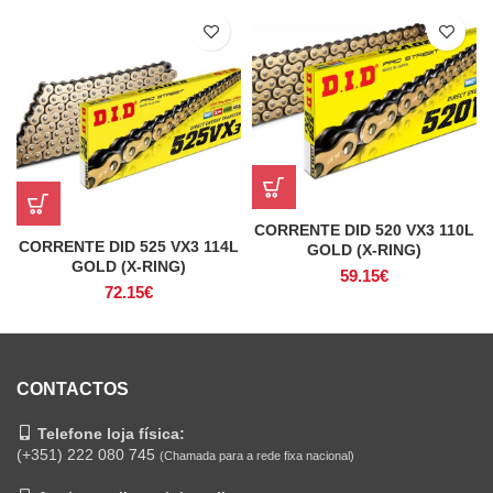
CORRENTE DID 520 VX3 110L
CORRENTE DID 525 VX3 114L
GOLD (X-RING)
GOLD (X-RING)
59.15
€
72.15
€
CONTACTOS
Telefone loja física:
(+351) 222 080 745
(Chamada para a rede fixa nacional)