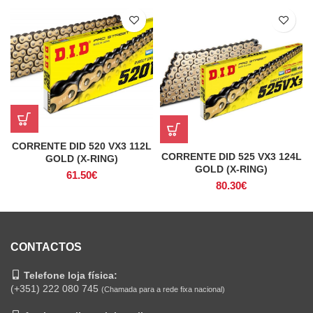
CORRENTE DID 520 VX3 112L
CORRENTE DID 525 VX3 124L
GOLD (X-RING)
GOLD (X-RING)
61.50
€
80.30
€
CONTACTOS
Telefone loja física:
(+351) 222 080 745
(Chamada para a rede fixa nacional)