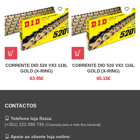
CORRENTE DID 520 VX3 118L
CORRENTE DID 520 VX3 116L
GOLD (X-RING)
GOLD (X-RING)
63.45
€
65.15
€
CONTACTOS
Telefone loja física:
(+351) 222 080 745
(Chamada para a rede fixa nacional)
Apoio ao cliente loja online: