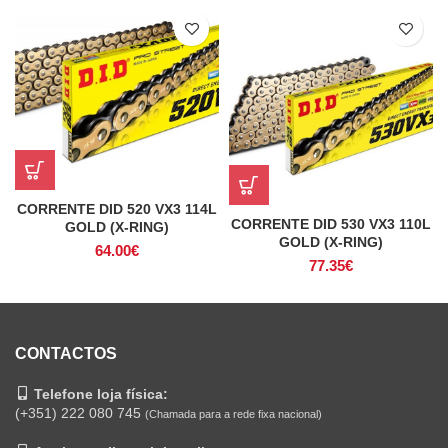
CORRENTE DID 520 VX3 114L
CORRENTE DID 530 VX3 110L
GOLD (X-RING)
GOLD (X-RING)
64.00
€
77.35
€
CONTACTOS
Telefone loja física:
(+351) 222 080 745
(Chamada para a rede fixa nacional)