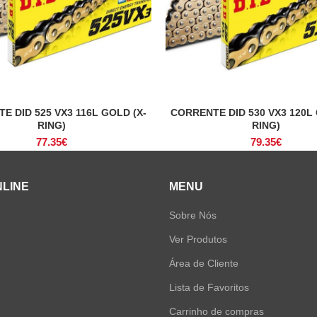
E DID 525 VX3 116L GOLD (X-
CORRENTE DID 530 VX3 120L 
ADICIONAR
ADICIONAR
RING)
RING)
77.35
€
79.35
€
NLINE
MENU
Sobre Nós
Ver Produtos
Área de Cliente
Lista de Favoritos
Carrinho de compras