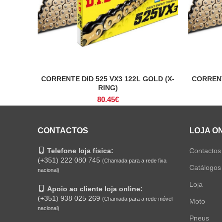
CORRENTE DID 525 VX3 122L GOLD (X-
CORRENT
ADICIONAR
RING)
80.45
€
CONTACTOS
LOJA O
Telefone loja física:
Contactos
(+351) 222 080 745
(Chamada para a rede fixa
Catálogos
nacional)
Loja
Apoio ao cliente loja online:
(+351) 938 025 269
(Chamada para a rede móvel
Moto
nacional)
Pneus