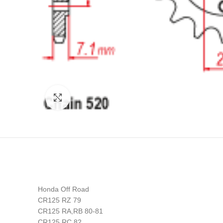
Click to enlarge
Honda Off Road
CR125 RZ 79
CR125 RA,RB 80-81
CR125 RC 82