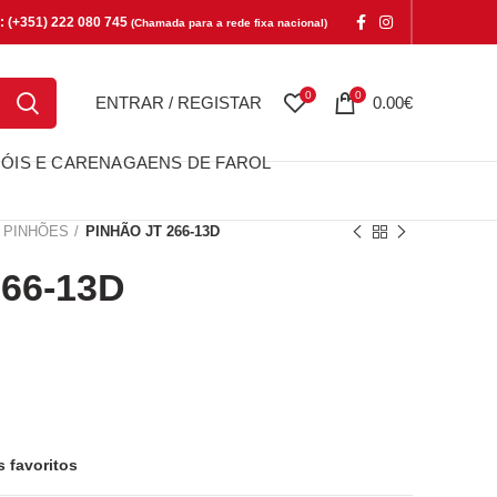
e: (+351) 222 080 745
(Chamada para a rede fixa nacional)
0
0
ENTRAR / REGISTAR
0.00
€
ÓIS E CARENAGAENS DE FAROL
PINHÕES
PINHÃO JT 266-13D
66-13D
13D
s favoritos