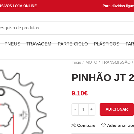
SIVOS LOJA ONLINE
Para dúvidas ligu
PNEUS
TRAVAGEM
PARTE CICLO
PLÁSTICOS
FAR
Início
MOTO
TRANSMISSÃO
PINHÃO JT 2
9.10
€
Quantidade de PINHÃO JT 266-
ADICIONAR
Compare
Adicionar ao