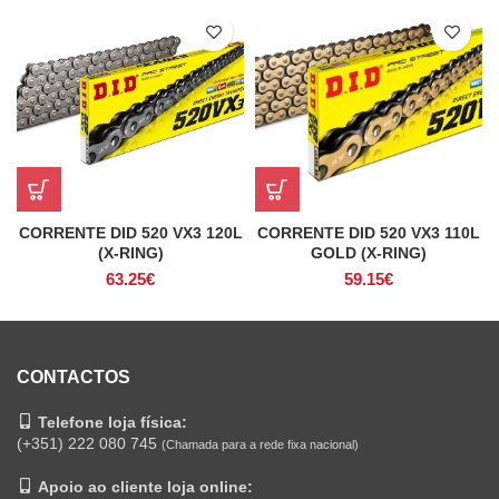
CORRENTE DID 520 VX3 110L
CORRENTE DID 520 VX3 120L
GOLD (X-RING)
(X-RING)
59.15
€
63.25
€
CONTACTOS
Telefone loja física:
(+351) 222 080 745
(Chamada para a rede fixa nacional)
Apoio ao cliente loja online: