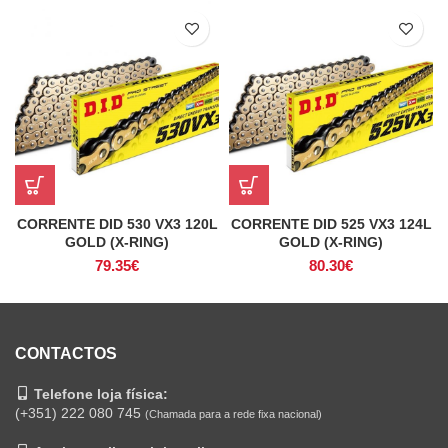
CORRENTE DID 530 VX3 120L
CORRENTE DID 525 VX3 124L
GOLD (X-RING)
GOLD (X-RING)
79.35
€
80.30
€
CONTACTOS
Telefone loja física:
(+351) 222 080 745
(Chamada para a rede fixa nacional)