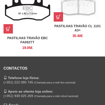
PASTILHAS TRAVÃO CL 1101
A3+
30.40
€
PASTILHAS TRAVÃO EBC
FA092TT
19.05
€
CONTACTOS
Telefone loja física:
(+351) 222 080 745
(Chamada para a rede fixa nacional)
Apoio ao cliente loja online:
(+351) 938 025 269
(Chamada para a rede móvel nacional)
Email: