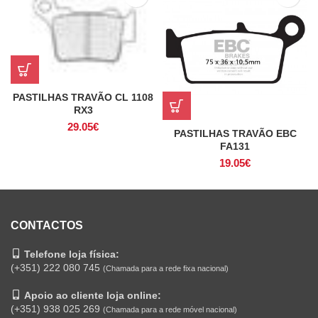
PASTILHAS TRAVÃO CL 1108
RX3
29.05
€
PASTILHAS TRAVÃO EBC
FA131
19.05
€
CONTACTOS
Telefone loja física:
(+351) 222 080 745
(Chamada para a rede fixa nacional)
Apoio ao cliente loja online:
(+351) 938 025 269
(Chamada para a rede móvel nacional)