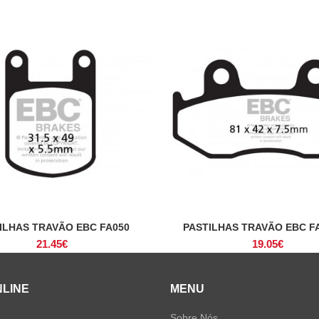
ILHAS TRAVÃO EBC FA050
PASTILHAS TRAVÃO EBC F
ADICIONAR
ADICIONAR
21.45
€
19.05
€
NLINE
MENU
Sobre Nós