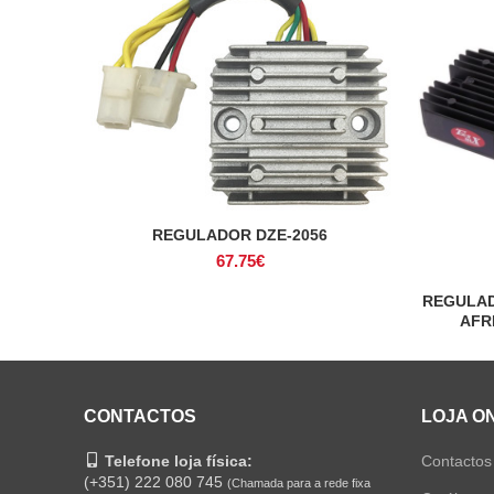
REGULADOR DZE-2056
ADICIONAR
67.75
€
REGULAD
AFRI
CONTACTOS
LOJA O
Telefone loja física:
Contactos
(+351) 222 080 745
(Chamada para a rede fixa