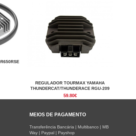
DR650RSE
REGULADOR TOURMAX YAMAHA
ADICIONAR
THUNDERCAT/THUNDERACE RGU-209
59.80
€
MEIOS DE PAGAMENTO
Transferência Bancária | Multibanco | MB
Way | Paypal | Payshop