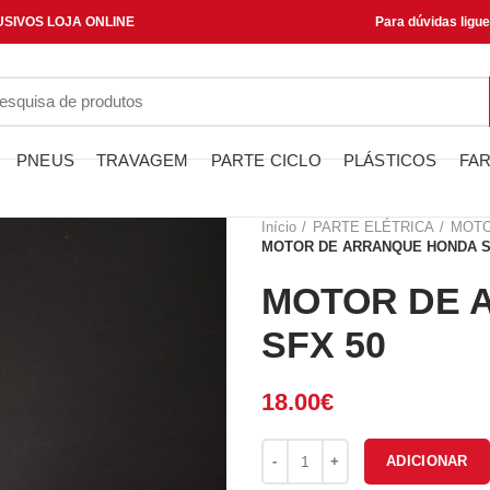
SIVOS LOJA ONLINE
Para dúvidas ligu
PNEUS
TRAVAGEM
PARTE CICLO
PLÁSTICOS
FAR
Início
PARTE ELÉTRICA
MOTO
MOTOR DE ARRANQUE HONDA S
MOTOR DE 
SFX 50
18.00
€
Quantidade de MOTOR DE AR
ADICIONAR