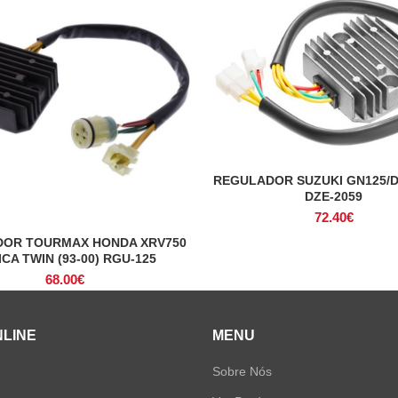
REGULADOR SUZUKI GN125/
ADICIONAR
DZE-2059
72.40
€
OR TOURMAX HONDA XRV750
ADICIONAR
CA TWIN (93-00) RGU-125
68.00
€
NLINE
MENU
Sobre Nós