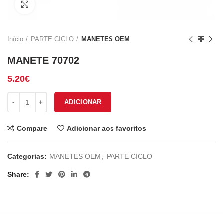
Click to enlarge
Início
PARTE CICLO
MANETES OEM
MANETE 70702
5.20
€
Quantidade de MANETE 70702
ADICIONAR
Compare
Adicionar aos favoritos
Categorias:
MANETES OEM
,
PARTE CICLO
Share